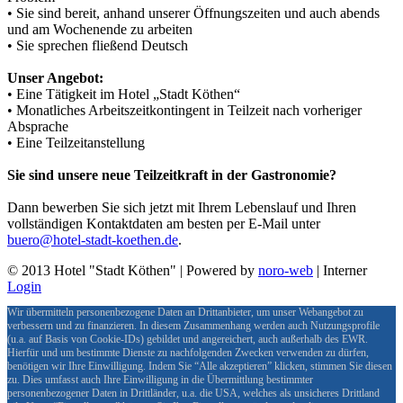
• Sie sind bereit, anhand unserer Öffnungszeiten und auch abends
und am Wochenende zu arbeiten
• Sie sprechen fließend Deutsch
Unser Angebot:
• Eine Tätigkeit im Hotel „Stadt Köthen“
• Monatliches Arbeitszeitkontingent in Teilzeit nach vorheriger
Absprache
• Eine Teilzeitanstellung
Sie sind unsere neue Teilzeitkraft in der Gastronomie?
Dann bewerben Sie sich jetzt mit Ihrem Lebenslauf und Ihren
vollständigen Kontaktdaten am besten per E-Mail unter
buero@hotel-stadt-koethen.de
.
© 2013 Hotel "Stadt Köthen" | Powered by
noro-web
| Interner
Login
Wir übermitteln personenbezogene Daten an Drittanbieter, um unser Webangebot zu
verbessern und zu finanzieren. In diesem Zusammenhang werden auch Nutzungsprofile
(u.a. auf Basis von Cookie-IDs) gebildet und angereichert, auch außerhalb des EWR.
Hierfür und um bestimmte Dienste zu nachfolgenden Zwecken verwenden zu dürfen,
benötigen wir Ihre Einwilligung. Indem Sie “Alle akzeptieren” klicken, stimmen Sie diesen
zu. Dies umfasst auch Ihre Einwilligung in die Übermittlung bestimmter
personenbezogener Daten in Drittländer, u.a. die USA, welches als unsicheres Drittland